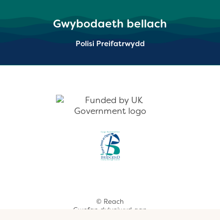
Gwybodaeth bellach
Polisi Preifatrwydd
© Reach
Gwefan dyluniwyd gan