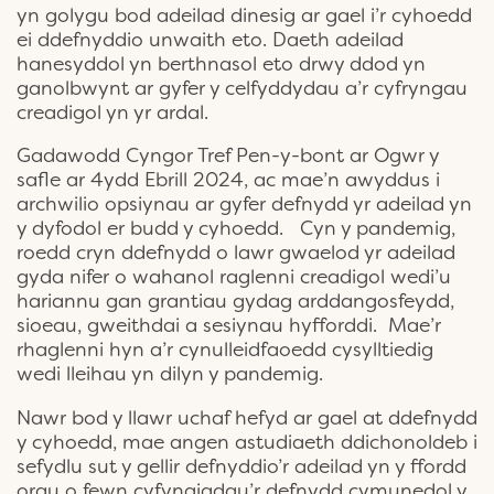
yn golygu bod adeilad dinesig ar gael i’r cyhoedd
ei ddefnyddio unwaith eto. Daeth adeilad
hanesyddol yn berthnasol eto drwy ddod yn
ganolbwynt ar gyfer y celfyddydau a’r cyfryngau
creadigol yn yr ardal.
Gadawodd Cyngor Tref Pen-y-bont ar Ogwr y
safle ar 4ydd Ebrill 2024, ac mae’n awyddus i
archwilio opsiynau ar gyfer defnydd yr adeilad yn
y dyfodol er budd y cyhoedd. Cyn y pandemig,
roedd cryn ddefnydd o lawr gwaelod yr adeilad
gyda nifer o wahanol raglenni creadigol wedi’u
hariannu gan grantiau gydag arddangosfeydd,
sioeau, gweithdai a sesiynau hyfforddi. Mae’r
rhaglenni hyn a’r cynulleidfaoedd cysylltiedig
wedi lleihau yn dilyn y pandemig.
Nawr bod y llawr uchaf hefyd ar gael at ddefnydd
y cyhoedd, mae angen astudiaeth ddichonoldeb i
sefydlu sut y gellir defnyddio’r adeilad yn y ffordd
orau o fewn cyfyngiadau’r defnydd cymunedol y