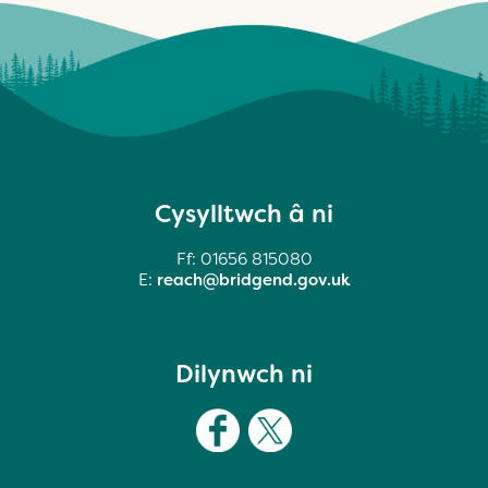
Cysylltwch â ni
Ff: 01656 815080
E:
reach@bridgend.gov.uk
Dilynwch ni