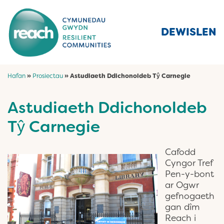
DEWISLEN
Hafan
»
Prosiectau
»
Astudiaeth Ddichonoldeb Tŷ Carnegie
Astudiaeth Ddichonoldeb
Tŷ Carnegie
Cafodd
Cyngor Tref
Pen-y-bont
ar Ogwr
gefnogaeth
gan dîm
Reach i