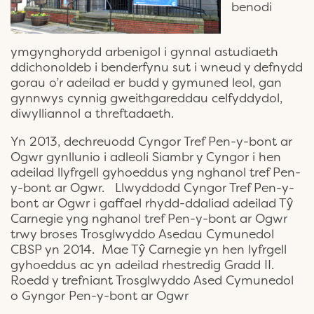
benodi
ymgynghorydd arbenigol i gynnal astudiaeth
ddichonoldeb i benderfynu sut i wneud y defnydd
gorau o’r adeilad er budd y gymuned leol, gan
gynnwys cynnig gweithgareddau celfyddydol,
diwylliannol a threftadaeth.
Yn 2013, dechreuodd Cyngor Tref Pen-y-bont ar
Ogwr gynllunio i adleoli Siambr y Cyngor i hen
adeilad llyfrgell gyhoeddus yng nghanol tref Pen-
y-bont ar Ogwr. Llwyddodd Cyngor Tref Pen-y-
bont ar Ogwr i gaffael rhydd-ddaliad adeilad Tŷ
Carnegie yng nghanol tref Pen-y-bont ar Ogwr
trwy broses Trosglwyddo Asedau Cymunedol
CBSP yn 2014. Mae Tŷ Carnegie yn hen lyfrgell
gyhoeddus ac yn adeilad rhestredig Gradd II.
Roedd y trefniant Trosglwyddo Ased Cymunedol
o Gyngor Pen-y-bont ar Ogwr