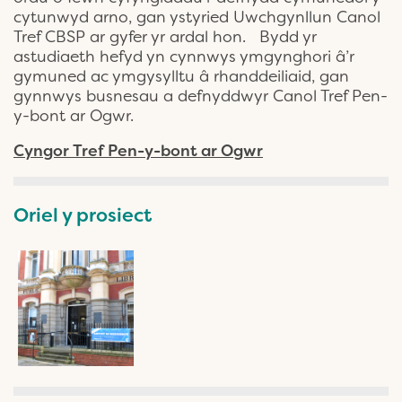
cytunwyd arno, gan ystyried Uwchgynllun Canol
Tref CBSP ar gyfer yr ardal hon. Bydd yr
astudiaeth hefyd yn cynnwys ymgynghori â’r
gymuned ac ymgysylltu â rhanddeiliaid, gan
gynnwys busnesau a defnyddwyr Canol Tref Pen-
y-bont ar Ogwr.
Cyngor Tref Pen-y-bont ar Ogwr
Oriel y prosiect