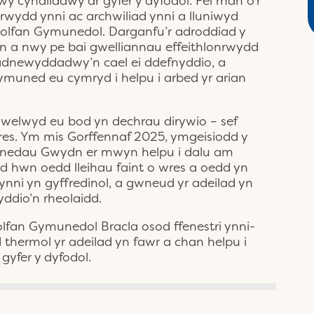
wy cynaliadwy ar gyfer y dyfodol. Fel rhan o’r
nrwydd ynni ac archwiliad ynni a lluniwyd
nolfan Gymunedol. Darganfu’r adroddiad y
 a nwy pe bai gwelliannau effeithlonrwydd
 adnewyddadwy’n cael ei ddefnyddio, a
ymuned eu cymryd i helpu i arbed yr arian
, gwelwyd eu bod yn dechrau dirywio – sef
res. Ym mis Gorffennaf 2025, ymgeisiodd y
unedau Gwydn er mwyn helpu i dalu am
d hwn oedd lleihau faint o wres a oedd yn
 ynni yn gyffredinol, a gwneud yr adeilad yn
nyddio’n rheolaidd.
olfan Gymunedol Bracla osod ffenestri ynni-
 thermol yr adeilad yn fawr a chan helpu i
gyfer y dyfodol.