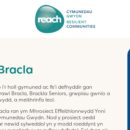
Bracla
r holl gymuned ac fe’i defnyddir gan
awl Bracla, Brackla Seniors, grwpiau gwnïo a
wydd, a meithrinfa leol.
la ran ym Mhrosiect Effeithlonrwydd Ynni
ymunedau Gwydn. Nod y prosiect oedd
r newid sylweddol yn y modd roeddynt yn