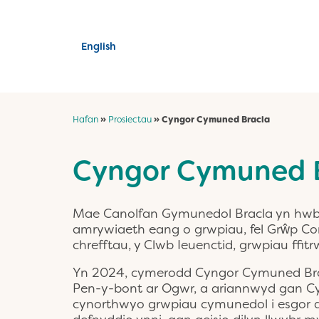
English
Hafan
»
Prosiectau
»
Cyngor Cymuned Bracla
Cyngor Cymuned 
Mae Canolfan Gymunedol Bracla yn hwb i’
amrywiaeth eang o grwpiau, fel Grŵp Cor
chrefftau, y Clwb Ieuenctid, grwpiau ffitr
Yn 2024, cymerodd Cyngor Cymuned Brac
Pen-y-bont ar Ogwr, a ariannwyd gan C
cynorthwyo grwpiau cymunedol i esgor a