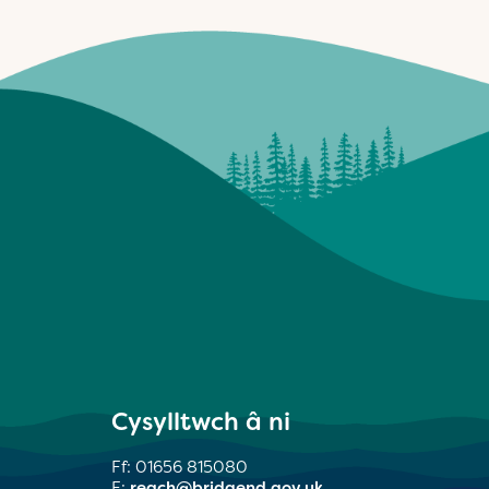
Cysylltwch â ni
Ff: 01656 815080
E:
reach@bridgend.gov.uk