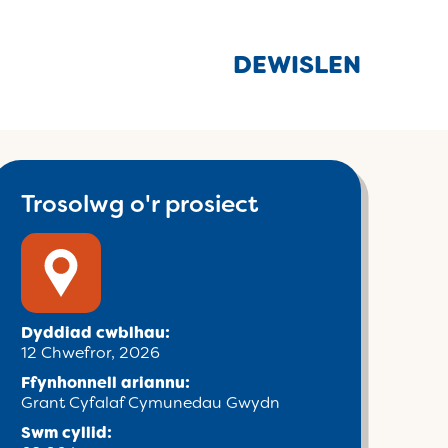
DEWISLEN
Trosolwg o'r prosiect
Dyddiad cwblhau:
12 Chwefror, 2026
Ffynhonnell ariannu:
Grant Cyfalaf Cymunedau Gwydn
Swm cyllid: