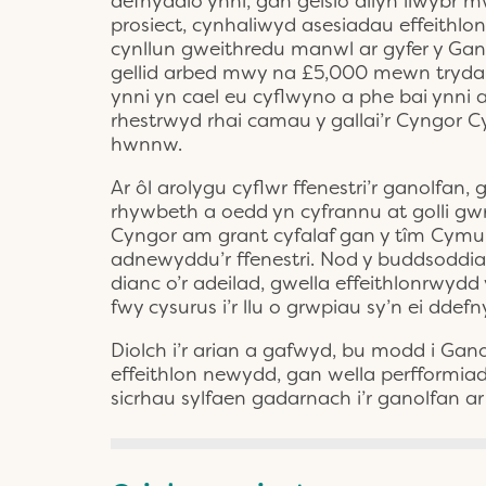
defnyddio ynni, gan geisio dilyn llwybr m
prosiect, cynhaliwyd asesiadau effeithlo
cynllun gweithredu manwl ar gyfer y Ga
gellid arbed mwy na £5,000 mewn trydan
ynni yn cael eu cyflwyno a phe bai ynni
rhestrwyd rhai camau y gallai’r Cyngor C
hwnnw.
Ar ôl arolygu cyflwr ffenestri’r ganolfan
rhywbeth a oedd yn cyfrannu at golli gw
Cyngor am grant cyfalaf gan y tîm Cym
adnewyddu’r ffenestri. Nod y buddsoddia
dianc o’r adeilad, gwella effeithlonrwydd
fwy cysurus i’r llu o grwpiau sy’n ei ddef
Diolch i’r arian a gafwyd, bu modd i Gan
effeithlon newydd, gan wella perfformiad
sicrhau sylfaen gadarnach i’r ganolfan ar 