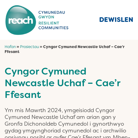
DEWISLEN
Hafan
»
Prosiectau
»
Cyngor Cymuned Newcastle Uchaf – Cae’r
Ffesant
Cyngor Cymuned
Newcastle Uchaf – Cae’r
Ffesant
Ym mis Mawrth 2024, ymgeisiodd Cyngor
Cymuned Newcastle Uchaf am arian gan y
Gronfa Dichonoldeb Cymunedol i gynorthwyo
gydag ymgynghoriad cymunedol ac i archwilio
opsiynau posibl ar gyfer Cae’r Ffesant ym Mhen-