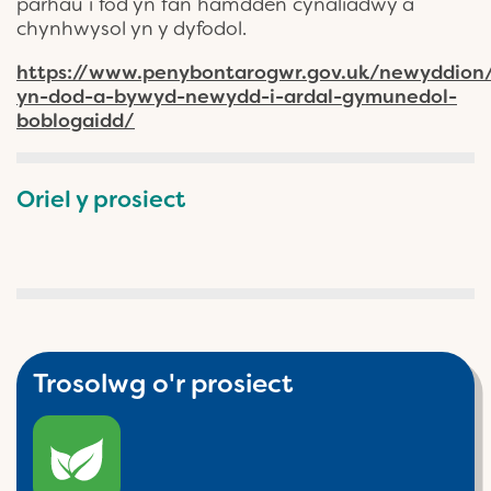
parhau i fod yn fan hamdden cynaliadwy a
chynhwysol yn y dyfodol.
https://www.penybontarogwr.gov.uk/newyddion/c
yn-dod-a-bywyd-newydd-i-ardal-gymunedol-
boblogaidd/
Oriel y prosiect
Trosolwg o'r prosiect