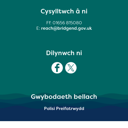
Cysylltwch â ni
Ff: 01656 815080
E:
reach@bridgend.gov.uk
Dilynwch ni
Gwybodaeth bellach
Polisi Preifatrwydd