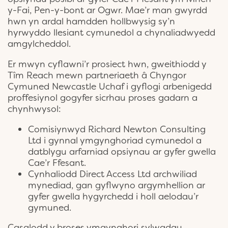
y-Fai, Pen-y-bont ar Ogwr. Mae’r man gwyrdd
hwn yn ardal hamdden hollbwysig sy’n
hyrwyddo llesiant cymunedol a chynaliadwyedd
amgylcheddol.
Er mwyn cyflawni’r prosiect hwn, gweithiodd y
Tîm Reach mewn partneriaeth â Chyngor
Cymuned Newcastle Uchaf i gyflogi arbenigedd
proffesiynol gogyfer sicrhau proses gadarn a
chynhwysol:
Comisiynwyd Richard Newton Consulting
Ltd i gynnal ymgynghoriad cymunedol a
datblygu arfarniad opsiynau ar gyfer gwella
Cae’r Ffesant.
Cynhaliodd Direct Access Ltd archwiliad
mynediad, gan gyflwyno argymhellion ar
gyfer gwella hygyrchedd i holl aelodau’r
gymuned.
Casglodd y broses ymgynghori sylwadau