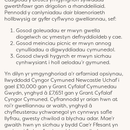
gwerthfawr gan drigolion a rhanddeiliaid.
Pennodd y canlyniadau dair blaenoriaeth
hollbwysig ar gyfer cyflwyno gwelliannau, sef:
Gosod goleuadau er mwyn gwella
diogelwch ac ymestyn defnyddioldeb y cae.
Gosod meinciau picnic er mwyn annog
cynulliadau a digwyddiadau cymunedol.
Gosod clwydi hygyrch er mwyn sicrhau
cynhwysiant i holl aelodau’r gymuned.
Yn dilyn yr ymgynghoriad a’r arfarniad opsiynau,
llwyddodd Cyngor Cymuned Newcastle Uchaf i
gael £10,000 gan y Grant Cyfalaf Cymunedau
Gwydn, ynghyd â £7,651 gan y Grant Cyfalaf
Cyngor Cymuned. Cyfrannodd yr arian hwn at
roi’r gwelliannau ar waith, ynghyd â
chyfleusterau ychwanegol yn cynnwys safle
llyfrau, gwesty chwilod a blychau adar. Mae’r
gwaith hwn yn sicrhau y bydd Cae’r Ffesant yn