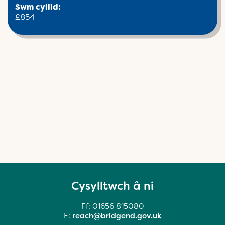
Swm cyllid:
£854
Cysylltwch â ni
Ff: 01656 815080
E:
reach@bridgend.gov.uk