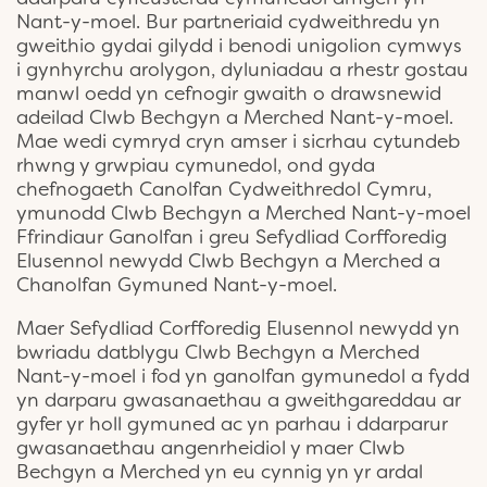
Nant-y-moel. Bur partneriaid cydweithredu yn
gweithio gydai gilydd i benodi unigolion cymwys
i gynhyrchu arolygon, dyluniadau a rhestr gostau
manwl oedd yn cefnogir gwaith o drawsnewid
adeilad Clwb Bechgyn a Merched Nant-y-moel.
Mae wedi cymryd cryn amser i sicrhau cytundeb
rhwng y grwpiau cymunedol, ond gyda
chefnogaeth Canolfan Cydweithredol Cymru,
ymunodd Clwb Bechgyn a Merched Nant-y-moel
Ffrindiaur Ganolfan i greu Sefydliad Corfforedig
Elusennol newydd Clwb Bechgyn a Merched a
Chanolfan Gymuned Nant-y-moel.
Maer Sefydliad Corfforedig Elusennol newydd yn
bwriadu datblygu Clwb Bechgyn a Merched
Nant-y-moel i fod yn ganolfan gymunedol a fydd
yn darparu gwasanaethau a gweithgareddau ar
gyfer yr holl gymuned ac yn parhau i ddarparur
gwasanaethau angenrheidiol y maer Clwb
Bechgyn a Merched yn eu cynnig yn yr ardal