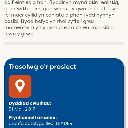
ddifreintiedig hon. Byddir yn mynd atin realistig,
gam wrth gam, gan wneud y gwaith fesul tipyn
fel maer cyllid yn caniatu a phan fydd hynnyn
bosibl. Bydd hefyd yn rhoi cyfle i greu
momentwm yn y gymuned a chreu capasiti o
fewn y grwp.
Trosolwg o'r prosiect
Dyddiad cwblhau:
31 Mai, 2017
Ffynhonnell ariannu:
Cronfa datblygu lleol LEADER