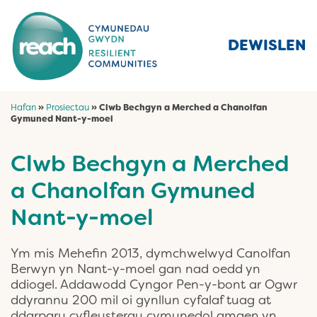
DEWISLEN
Hafan
»
Prosiectau
»
Clwb Bechgyn a Merched a Chanolfan
Gymuned Nant-y-moel
Clwb Bechgyn a Merched
a Chanolfan Gymuned
Nant-y-moel
Ym mis Mehefin 2013, dymchwelwyd Canolfan
Berwyn yn Nant-y-moel gan nad oedd yn
ddiogel. Addawodd Cyngor Pen-y-bont ar Ogwr
ddyrannu 200 mil oi gynllun cyfalaf tuag at
ddarparu cyfleusterau cymunedol amgen yn